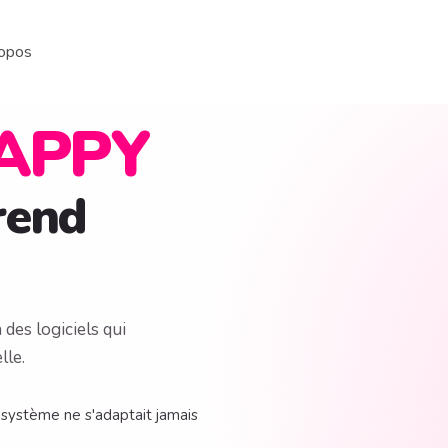
opos
APPY
rend
 des logiciels qui
lle.
 système ne s'adaptait jamais