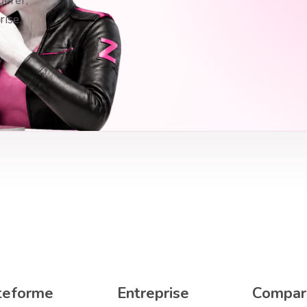
gérer,
ise.
teforme
Entreprise
Compar