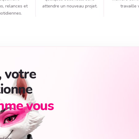
s, relances et
attendre un nouveau projet.
travaille 
otidiennes.
, votre
tionne
mme vous