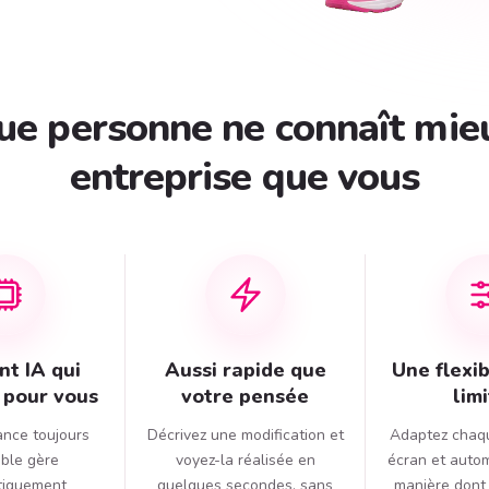
ue personne ne connaît mie
entreprise que vous
t IA qui
Aussi rapide que
Une flexib
e pour vous
votre pensée
lim
ance toujours
Décrivez une modification et
Adaptez chaq
ible gère
voyez-la réalisée en
écran et autom
tiquement
quelques secondes, sans
manière dont 